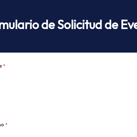
mulario de Solicitud de Ev
e
*
no
*