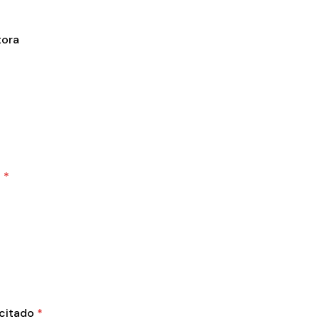
ora
d
*
icitado
*