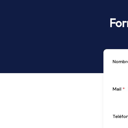
For
Nombr
Mail
*
Teléfo