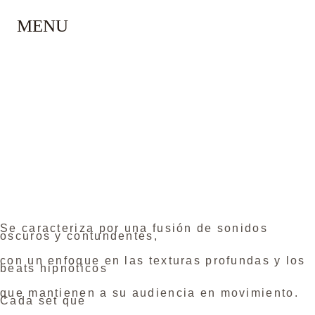
MENU
BRUNO ARTIEDA
Se caracteriza por una fusión de sonidos
oscuros y contundentes,
con un enfoque en las texturas profundas y los
beats hipnóticos
que mantienen a su audiencia en movimiento.
Cada set que